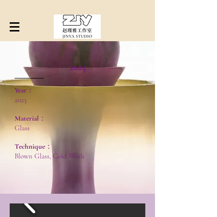
2023
Year：
2023
Material：
Glass
Technique：
Blown Glass, Cold Work